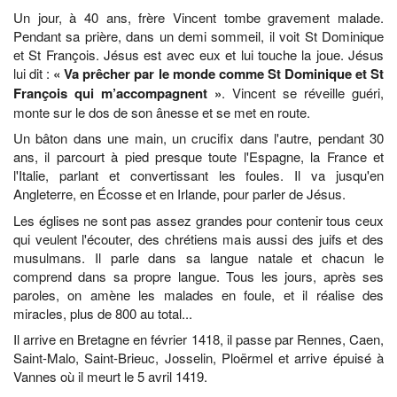
Un jour, à 40 ans, frère Vincent tombe gravement malade.
Pendant sa prière, dans un demi sommeil, il voit St Dominique
et St François. Jésus est avec eux et lui touche la joue. Jésus
lui dit :
« Va prêcher par le monde comme St Dominique et St
François qui m’accompagnent »
. Vincent se réveille guéri,
monte sur le dos de son ânesse et se met en route.
Un bâton dans une main, un crucifix dans l'autre, pendant 30
ans, il parcourt à pied presque toute l'Espagne, la France et
l'Italie, parlant et convertissant les foules. Il va jusqu'en
Angleterre, en Écosse et en Irlande, pour parler de Jésus.
Les églises ne sont pas assez grandes pour contenir tous ceux
qui veulent l'écouter, des chrétiens mais aussi des juifs et des
musulmans. Il parle dans sa langue natale et chacun le
comprend dans sa propre langue. Tous les jours, après ses
paroles, on amène les malades en foule, et il réalise des
miracles, plus de 800 au total...
Il arrive en Bretagne en février 1418, il passe par Rennes, Caen,
Saint-Malo, Saint-Brieuc, Josselin, Ploërmel et arrive épuisé à
Vannes où il meurt le 5 avril 1419.