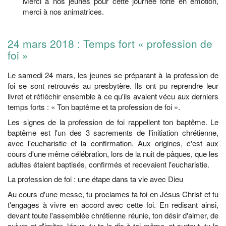
Merci à nos jeunes pour cette journée forte en émotion,
merci à nos animatrices.
24 mars 2018 : Temps fort « profession de
foi »
Le samedi 24 mars, les jeunes se préparant à la profession de
foi se sont retrouvés au presbytère. Ils ont pu reprendre leur
livret et réfléchir ensemble à ce qu'ils avaient vécu aux derniers
temps forts : « Ton baptême et ta profession de foi ».
Les signes de la profession de foi rappellent ton baptême. Le
baptême est l'un des 3 sacrements de l'initiation chrétienne,
avec l'eucharistie et la confirmation. Aux origines, c'est aux
cours d'une même célébration, lors de la nuit de pâques, que les
adultes étaient baptisés, confirmés et recevaient l'eucharistie.
La profession de foi : une étape dans ta vie avec Dieu
Au cours d'une messe, tu proclames ta foi en Jésus Christ et tu
t'engages à vivre en accord avec cette foi. En redisant ainsi,
devant toute l'assemblée chrétienne réunie, ton désir d'aimer, de
suivre et d'imiter Jésus, tu te le dis à toi-même, et surtout, tu le