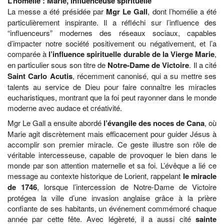
L’homélie : Marie, influenceuse spirituelle
La messe a été présidée par
Mgr Le Gall
, dont l’homélie a été
particulièrement inspirante. Il a réfléchi sur l’influence des
“influenceurs” modernes des réseaux sociaux, capables
d’impacter notre société positivement ou négativement, et l’a
comparée à
l’influence spirituelle durable de la Vierge Marie
,
en particulier sous son titre de
Notre-Dame de Victoire
. Il a cité
Saint Carlo Acutis
, récemment canonisé, qui a su mettre ses
talents au service de Dieu pour faire connaître les miracles
eucharistiques, montrant que la foi peut rayonner dans le monde
moderne avec audace et créativité.
Mgr Le Gall a ensuite abordé
l’évangile des noces de Cana
, où
Marie agit discrètement mais efficacement pour guider Jésus à
accomplir son premier miracle. Ce geste illustre son rôle de
véritable intercesseuse, capable de provoquer le bien dans le
monde par son attention maternelle et sa foi. L’évêque a lié ce
message au contexte historique de Lorient, rappelant
le miracle
de 1746
, lorsque l’intercession de Notre-Dame de Victoire
protégea la ville d’une invasion anglaise grâce à la prière
confiante de ses habitants, un événement commémoré chaque
année par cette fête. Avec légèreté, il a aussi cité
sainte