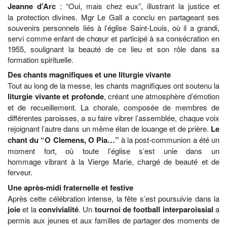
Jeanne d’Arc
: “Oui, mais chez eux”, illustrant la justice et
la protection divines. Mgr Le Gall a conclu en partageant ses
souvenirs personnels liés à l’église Saint-Louis, où il a grandi,
servi comme enfant de chœur et participé à sa consécration en
1955, soulignant la beauté de ce lieu et son rôle dans sa
formation spirituelle.
Des chants magnifiques et une liturgie vivante
Tout au long de la messe, les chants magnifiques ont soutenu la
liturgie vivante et profonde
, créant une atmosphère d’émotion
et de recueillement. La chorale, composée de membres de
différentes paroisses, a su faire vibrer l’assemblée, chaque voix
rejoignant l’autre dans un même élan de louange et de prière.
Le
chant du “O Clemens, O Pia…”
à la post-communion a été un
moment fort, où toute l’église s’est unie dans un
hommage vibrant à la Vierge Marie, chargé de beauté et de
ferveur.
Une après-midi fraternelle et festive
Après cette célébration intense, la fête s’est poursuivie dans la
joie
et la
convivialité
. Un
tournoi de football interparoissial
a
permis aux jeunes et aux familles de partager des moments de